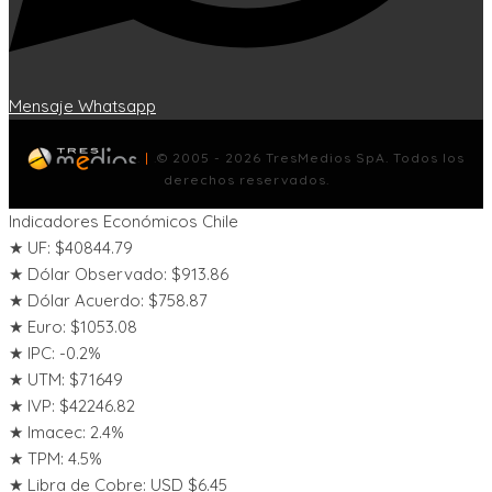
Mensaje Whatsapp
.
|
.
© 2005 - 2026 TresMedios SpA. Todos los
derechos reservados.
Indicadores Económicos Chile
★ UF: $40844.79
★ Dólar Observado: $913.86
★ Dólar Acuerdo: $758.87
★ Euro: $1053.08
★ IPC: -0.2%
★ UTM: $71649
★ IVP: $42246.82
★ Imacec: 2.4%
★ TPM: 4.5%
★ Libra de Cobre: USD $6.45