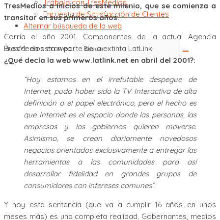
Trabaja con TresMedios
TresMedios a inicios de este milenio, que se comienza a
Encuesta de Satisfacción de Clientes
transitar en sus primeros años.
Alternar búsqueda de la web
Corría el año 2001. Componentes de la actual Agencia
Buscar en esta web
TresMedios eran parte de la extinta LatLink.
¿Qué decía la web www.latlink.net en abril del 2001?:
“Hoy estamos en el irrefutable despegue de
Internet, pudo haber sido la TV Interactiva de alta
definición o el papel electrónico, pero el hecho es
que Internet es el espacio donde las personas, las
empresas y los gobiernos quieren moverse.
Asimismo, se crean diariamente novedosos
negocios orientados exclusivamente a entregar las
herramientas a las comunidades para así
desarrollar fidelidad en grandes grupos de
consumidores con intereses comunes”.
Y hoy esta sentencia (que va a cumplir 16 años en unos
meses más) es una completa realidad. Gobernantes, medios