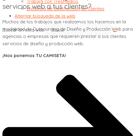
Trabaja con TresMedios
servicios web a tus clientes?
Encuesta de Satisfacción de Clientes
Alternar búsqueda de la web
Muchos de los trabajos que realizamos los hacemos en la
modalidad de Outsourcing de Diseño y Producción Web para
Buscar en esta web
agencias o empresas que requieren prestar a sus clientes
servicios de diseño y producción web.
¡Nos ponemos TU CAMISETA!