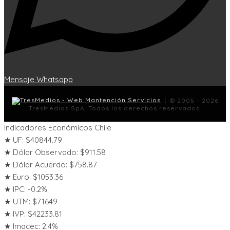
Mensaje Whatsapp
.
|
.
© 2005 - 2026
TresMedios SpA. Todos los derechos reservados.
Indicadores Económicos Chile
★ UF: $40844.79
★ Dólar Observado: $911.58
★ Dólar Acuerdo: $758.87
★ Euro: $1053.36
★ IPC: -0.2%
★ UTM: $71649
★ IVP: $42233.81
★ Imacec: 2.4%