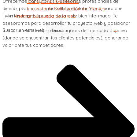
Ofrecemos consultorías y asesorías profesionales de
Trabaja con TresMedios
diseño, producción y marketing digital integral, para que
Encuesta de Satisfacción de Clientes
inviertas tu presupuesto realmente bien informado. Te
Alternar búsqueda de la web
asesoramos para desarrollar tu proyecto web y posicionar
Buscar en esta web
tu marca entre los primeros lugares del mercado objetivo
(donde se encuentran tus clientes potenciales), generando
valor ante tus competidores.