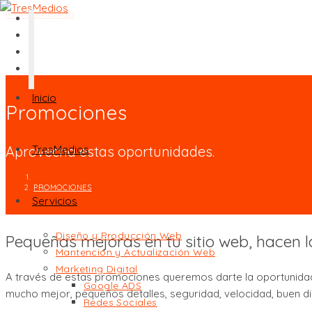
Ir al contenido
Inicio
Promociones
Aprovecha estas oportunidades.
TresMedios
PROMOCIONES
Servicios
Diseño y Producción Web
Pequeñas mejoras en tu sitio web, hacen la
Mantención y Actualización Web
Marketing Digital
A través de estas promociones queremos darte la oportunidad d
Google ADS
mucho mejor, pequeños detalles, seguridad, velocidad, buen dis
Redes Sociales