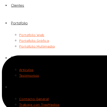
Clientes
Portafolio
Portafolio Web
Portafolio Gráfica
Portafolio Multimedia
Publicaciones
Artículos
Testimonios
Contáctanos
Contacto General
Trabaja con TresMedios