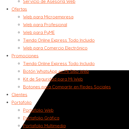
Servicio de Asesoría Web
Ofertas
Web para Microempresa
Web para Profesional
Web para PyME
Tienda Online Express Todo Incluido
Web para Comercio Electrónico
Promociones
Tienda Online Express Todo Incluido
Botón WhatsApp en Mi Sitio Web
Kit de Seguridad para Mi Web
Botones para Compartir en Redes Sociales
Clientes
Portafolio
Portafolio Web
Portafolio Gráfica
Portafolio Multimedia