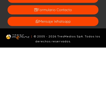
Formulario Contacto
Mensaje Whatsapp
.
|
.
© 2005 - 2026 TresMedios SpA. Todos los
derechos reservados.