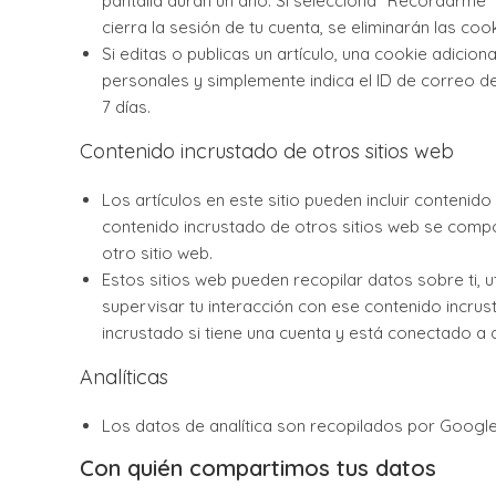
pantalla duran un año. Si selecciona “Recordarme”
cierra la sesión de tu cuenta, se eliminarán las cook
Si editas o publicas un artículo, una cookie adicio
personales y simplemente indica el ID de correo d
7 días.
Contenido incrustado de otros sitios web
Los artículos en este sitio pueden incluir contenido 
contenido incrustado de otros sitios web se compor
otro sitio web.
Estos sitios web pueden recopilar datos sobre ti, ut
supervisar tu interacción con ese contenido incrust
incrustado si tiene una cuenta y está conectado a d
Analíticas
Los datos de analítica son recopilados por Googl
Con quién compartimos tus datos