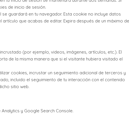
 en tu inicio de sesión se mantendrá durante dos semanas. Si
ies de inicio de sesión.
nal se guardará en tu navegador. Esta cookie no incluye datos
el artículo que acabas de editar. Expira después de un máximo d
incrustado (por ejemplo, videos, imágenes, artículos, etc.). El
ta de la misma manera que si el visitante hubiera visitado el
ilizar cookies, incrustar un seguimiento adicional de terceros y
ado, incluido el seguimiento de tu interacción con el contenido
icho sitio web.
e Analytics y Google Search Console.