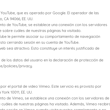
 YouTube, que es operado por Google. El operador de las
, CA 94066, EE. UU.
ento de YouTube, se establece una conexión con los servidores
e sobre cuáles de nuestras páginas ha visitado.
ouTube le permite asociar su comportamiento de navegación
 esto cerrando sesión en su cuenta de YouTube.
web sea atractivo. Esto constituye un interés justificado de
e los datos del usuario en la declaración de protección de
e/policies/privacy.
 por el portal de video Vimeo. Este servicio es provisto por
 York 10011, EE. UU.
ento de Vimeo, se establece una conexión con los servidores de
 cuáles de nuestras páginas ha visitado. Además, Vimeo recibir
niciado sesión en Vimeo cuando visita nuestro complemento o no