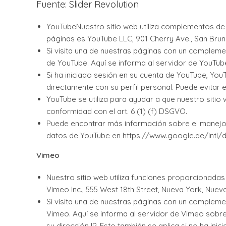
Fuente: Slider Revolution
YouTubeNuestro sitio web utiliza complementos de
páginas es YouTube LLC, 901 Cherry Ave., San Bruno
Si visita una de nuestras páginas con un complem
de YouTube. Aquí se informa al servidor de YouTub
Si ha iniciado sesión en su cuenta de YouTube, Y
directamente con su perfil personal. Puede evitar
YouTube se utiliza para ayudar a que nuestro sitio 
conformidad con el art. 6 (1) (f) DSGVO.
Puede encontrar más información sobre el manejo d
datos de YouTube en https://www.google.de/intl/d
Vimeo
Nuestro sitio web utiliza funciones proporcionadas
Vimeo Inc., 555 West 18th Street, Nueva York, Nueva
Si visita una de nuestras páginas con un complem
Vimeo. Aquí se informa al servidor de Vimeo sobre
su dirección IP. Esto también se aplica si no ha i