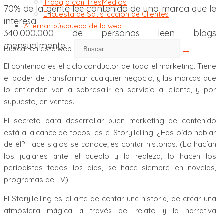
Trabaja con TresMedios
70% de la gente lee contenido de una marca que le
Encuesta de Satisfacción de Clientes
interesa.
Alternar búsqueda de la web
340.000.000 de personas leen blogs
mensualmente.
Buscar en esta web
El contenido es el ciclo conductor de todo el marketing. Tiene
el poder de transformar cualquier negocio, y las marcas que
lo entiendan van a sobresalir en servicio al cliente, y por
supuesto, en ventas.
El secreto para desarrollar buen marketing de contenido
está al alcance de todos, es el StoryTelling. ¿Has oído hablar
de él? Hace siglos se conoce; es contar historias. (Lo hacían
los juglares ante el pueblo y la realeza, lo hacen los
periodistas todos los días, se hace siempre en novelas,
programas de TV)
El StoryTelling es el arte de contar una historia, de crear una
atmósfera mágica a través del relato y la narrativa