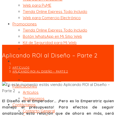
Web para PyME
Tienda Online Express Todo Incluido
Web para Comercio Electrónico
Promociones
Tienda Online Express Todo Incluido
Botón WhatsApp en Mi Sitio Web
Kit de Seguridad para Mi Web
Botones para Compartir en Redes Sociales
Aplicando ROI al Diseño – Parte 2
Clientes
Portafolio
Portafolio Web
ARTÍCULOS
APLICANDO ROI AL DISEÑO – PARTE 2
Portafolio Gráfica
Portafolio Multimedia
Publicaciones
Artículos
Testimonios
El Diseño es el Emperador… ¡Pero es la Emperatriz quien
Contáctanos
maneja el presupuesto! Para efectos de seguir
Contacto General
analizando esta relación que de ahora en más, será