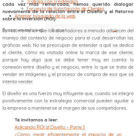
Trabaja con TresMedios
cada vez más remarcada, hemos querido dialogar
Encuesta de Satisfacción de Clientes
nuevamente de la relación entre el Diseño y el Retorno
Alternar búsqueda de la web
sobre la Inversión (ROI).
Buscar en esta web
Es recurrente oír que los diseñadores a menudo adolecen del
manejo del contexto de negocio para el cual desarrollan las
gráficas web. No se preocupan de entender a qué se dedica
el cliente, cómo es visitada online la marca de ese cliente,
porque hay algo que se debe tener muy en cuenta: la
conexión entre diseño y el negocio, entre lo que se trata de
vender en imágenes y el proceso de compra de eso que se
intenta vender.
El diseño es una fuerza muy influyente que, cuando se integra
positivamente con la estrategia comercial pueden ayudar a
la empresa a mantenerse al margen de sus competidores.
Te invitamos a leer:
Aplicando ROI al Diseño – Parte 1
¿Cómo medir eficientemente el impacto de un