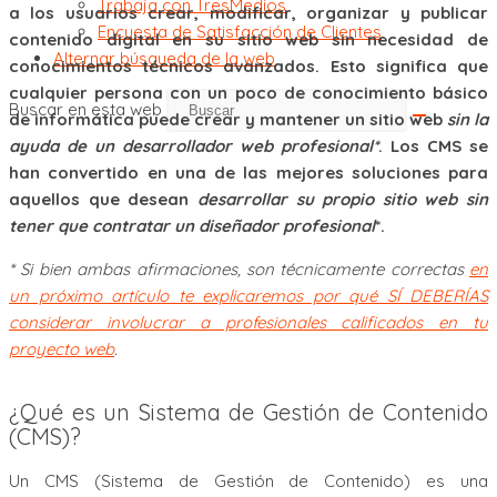
Trabaja con TresMedios
a los usuarios crear, modificar, organizar y publicar
Encuesta de Satisfacción de Clientes
contenido digital en su sitio web sin necesidad de
Alternar búsqueda de la web
conocimientos técnicos avanzados. Esto significa que
cualquier persona con un poco de conocimiento básico
Buscar en esta web
de informática puede crear y mantener un sitio web
sin la
ayuda de un desarrollador web profesional*
. Los CMS se
han convertido en una de las mejores soluciones para
aquellos que desean
desarrollar su propio sitio web sin
tener que contratar un diseñador profesional
*.
* Si bien ambas afirmaciones, son técnicamente correctas
en
un próximo artículo te explicaremos por qué SÍ DEBERÍAS
considerar involucrar a profesionales calificados en tu
proyecto web
.
¿Qué es un Sistema de Gestión de Contenido
(CMS)?
Un CMS (Sistema de Gestión de Contenido) es una